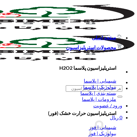
Skip
to
content
صفحه اصلی
محصولات استریلیزاسیون
استریلیزاسیون پلاسما H2O2
شیمیایی | پلاسما
بیولوژیک | پلاسما
جستجو
بسته بندی | پلاسما
برای:
ملزومات | پلاسما
ورود / عضویت
استریلیزاسیون حرارت خشک (فور)
0
ریال
شیمیایی | فور
بیولوژیک | فور