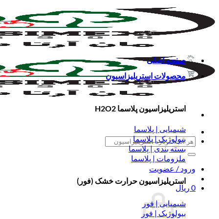
Skip
to
content
صفحه اصلی
محصولات استریلیزاسیون
استریلیزاسیون پلاسما H2O2
شیمیایی | پلاسما
بیولوژیک | پلاسما
جستجو
بسته بندی | پلاسما
برای:
ملزومات | پلاسما
ورود / عضویت
استریلیزاسیون حرارت خشک (فور)
0
ریال
شیمیایی | فور
بیولوژیک | فور