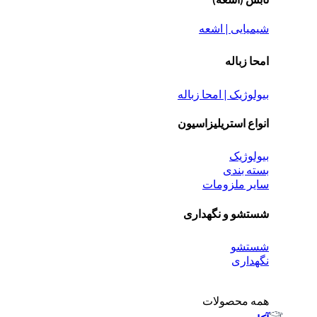
شیمیایی | اشعه
امحا زباله
بیولوژیک | امحا زباله
انواع استریلیزاسیون
بیولوژیک
بسته بندی
سایر ملزومات
شستشو و نگهداری
شستشو
نگهداری
همه محصولات