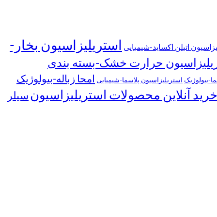
استریلیزاسیون بخار-
زاسیون اتیلن اکساید-شیمیایی
یلیزاسیون حرارت خشک-بسته بندی
امحا زباله-بیولوژیک
ا-بیولوژیک
استریلیزاسیون پلاسما-شیمیایی
رید آنلاین محصولات استریلیزاسیون
سیلر