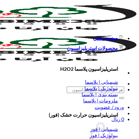
Skip
to
content
صفحه اصلی
محصولات استریلیزاسیون
استریلیزاسیون پلاسما H2O2
شیمیایی | پلاسما
بیولوژیک | پلاسما
جستجو
بسته بندی | پلاسما
برای:
ملزومات | پلاسما
ورود / عضویت
استریلیزاسیون حرارت خشک (فور)
0
ریال
شیمیایی | فور
بیولوژیک | فور