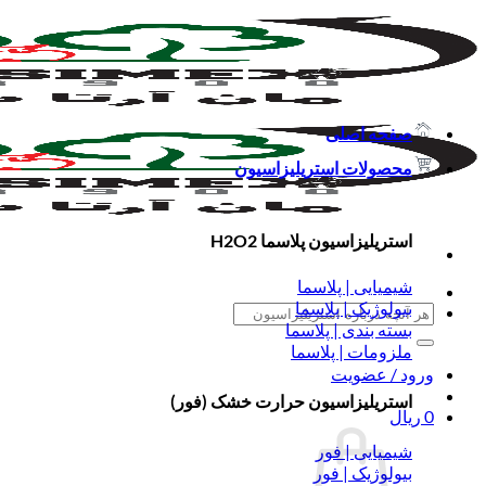
Skip
to
content
صفحه اصلی
محصولات استریلیزاسیون
استریلیزاسیون پلاسما H2O2
شیمیایی | پلاسما
بیولوژیک | پلاسما
جستجو
بسته بندی | پلاسما
برای:
ملزومات | پلاسما
ورود / عضویت
استریلیزاسیون حرارت خشک (فور)
0
ریال
شیمیایی | فور
بیولوژیک | فور