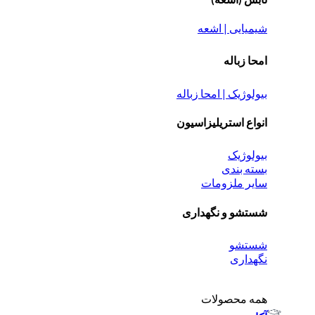
شیمیایی | اشعه
امحا زباله
بیولوژیک | امحا زباله
انواع استریلیزاسیون
بیولوژیک
بسته بندی
سایر ملزومات
شستشو و نگهداری
شستشو
نگهداری
همه محصولات