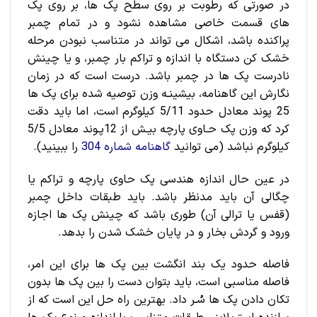
در صورتی که رطوبت بر روی سطح پک ها، بر روی پک
های قسمت خاصی مشاهده نشود و در تمام چمبر
پراکنده باشد، اشکال می تواند در متناسب نبودن مرحله
خشک کن دستگاه با اندازه و تراکم بار چمبر، و یا چینش
نادرست پک ها در چمبر باشد. درست است که در زمان
نگارش این گاهنامه، بیشینـه وزن توصیه شده برای پک ها
25 پوند معادل حدود 5/11 کیلوگرم است، اما باید دقت
کرد که وزن پک حـاوی پارچه بیـش از 12پـوند معادل 5/5
کیلوگرم نباشد (می توانید
گاهنامه شماره 304
را ببینید).
در عین حال اندازه هندسی پک حاوی پارچه و تراکم یا
چگالی آن باید مدنظر باشد. باید طبقات داخل چمبر
(قفس یا ترالی آن) طوری باشد که چینش پک ها اجازه
ورود و گردش بخار و در پایان خشک شدن را بدهد.
فاصله حدود یک بند انگشت بین پک ها برای این امر،
فاصله مناسبی است، باید بتوان دست را بین پک ها بدون
تکان دادن پک ها سُـر داد. بهترین راه حل این است که از