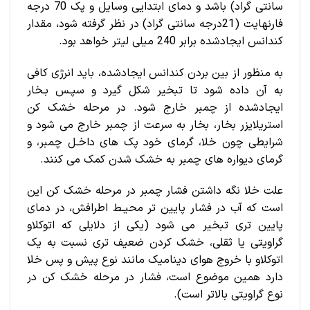
سانتی گراد) باشد و دمای ابتدایی وسایل و پک 70 درجه
فارنهایت (21درجه سانتی گراد) در نظر گرفته شود، مقدار
کندانس ایجادشده برابر 240 میلی لیتر خواهد بود.
به منظور از بین بردن کندانس ایجادشده، باید انرژی کافی
به آن داده شود تا تبخیر شکل گیرد و سپـس بـخار
ایجادشده از چمبر خارج شود. در مرحله خشک کن
استریلایزر بخار، بخار به سرعت از چمبر خارج می شود و
شرایطی چون خلا، گرمای خود پک های داخـل چمبر، و
گرمای دیواره های چمبر به خشک شدن کمک می کنند.
علت خلا نگه داشتن فشار چمبر در مرحله خشک کن این
است که آب در فشار پایین تر محیـط اطرافش، در دمای
پایین تری تبخیر می شود (یکی از دلایلی که اتوکلاو
گراویتی یا ثقلی، خشک کردن ضعیف تری نسبت به یک
اتوکلاو با خروج هوای دینامیک مانند نوع پیش و پس خلا
دارد همین موضوع است، فشار در مرحله خشک کن در
نوع گراویتی بالاتر است).