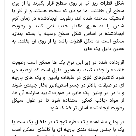
شکل قطرات ریز آب بر روی سطح قرار بگیرند یا از روی
سطح آن بغلتند. اما موادی که سخت هستند و از فلز یا
لاستیک ساخته شده اند، رطوبت ایجادشده در زمان گرم
شـدن را به هـیچ مقدار جذب نمی کنند و رطوبت
ایجادشده بر اساس شکل سطح وسیله یا بسته بندی،
ممکن است به شکل قطرات باشد یا از روی آن بغلتد. به
همین دلیل پک های
قرارداده شده در زیر این نوع پک ها ممکن است رطوبت
غلتیده را جذب کنند، به همین دلیل است که توصیه می
شود کانتینرهای فلزی در طبقات پایـین و پک های پارچه
ای در طبقات بالاتر در چمبر استریلایزر بخار چینش شوند
و یا در زیر چنین پک هایی در صورت تایید سازنده آن ها،
از مواد جاذب کمکی استفاده شود تا در طول سیکل
رطوبت ایجادشده آسان تر خشک شود.
در زمان مشـاهده یـک قـطره کوچـک در داخـل یک ست یا
پک با جنس بسته بندی پارچه ای یا کاغذی، ممکن است