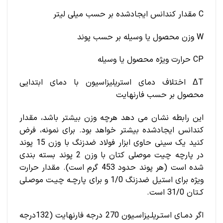
C مقدار کندانس ایجادشده بر حسب میلی لیتر
W وزن محصول یا وسیله بر حسب پوند
CP حرارت ویژه محصول یا وسیله
ΔT اختلاف دمای استریلیزاسیون با دمای ابتدایی
محصول بر حسب فارنهایت
این رابطه نشان می دهد هرچه وزن بیشتر باشد، مقدار
کندانس ایجادشده بیشتر خواهد بود. برای نمونه، فرض
کنید یک سینی حاوی ابزار فولاد ضدزنگ با وزن 15 پوند
در پارچه چیت موصلی کتان با وزن 2 پوند بسته بندی
شده است (هر پوند حدود 453 گرم است). مقدار حرارت
ویژه برای استیل ضدزنگ 1/0 و برای پارچـه چیـت موصـلی
کـتان 31/0 است.
اگر دمـای استـریلـیزاسـیون 270 درجه فارنهایت (132درجه