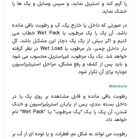
را گرم کند و استریل نماید، و سپس وسایل و پک ها را
خشک نماید.
در صورتی که داخل یا خارج پک، آب و رطوبت باقی مانده
باشد، آن پک را پک مرطـوب یا Wet Pack خطاب مـی
کنیم و اگـر بـیش از یک پک دچار این مشکـل باشد، کل
بـار داخـل چمبر، بار مرطوب یا Wet Load در نظر گرفته
خواهد شد. یک پک مرطوب، غیراستریل محسوب می شود
و باید پس از کشف و رفع مشکل، مراحل استریلیزاسیون
دوباره برای آن تکرار شود.
Moisture
رطوبت باقی مانده و قابل مشـاهده بر روی پک یا در
داخل بسـته بندی، پـس از پایـان استریلیزاسیون و خنـک
شـدن، آن پـک را یـک “پـک مـرطـوب” یـا “Wet Pack” نام
خواهد داد.
رطوبت می تواند به شکل نم، قطرات، و یا توده ای از آب بر