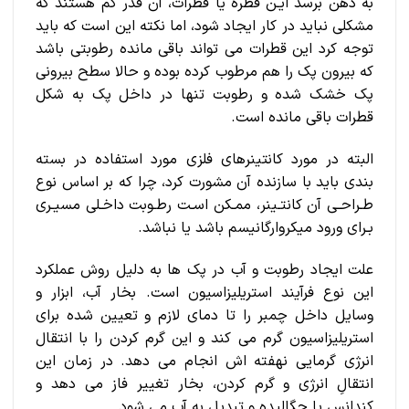
به ذهن برسد ایـن قطره یا قطرات، آن قدر کم هستند که
مشکلی نباید در کار ایجاد شود، اما نکته این است که باید
توجه کرد این قطرات می تواند باقی مانده رطوبتی باشد
که بیرون پک را هم مرطوب کرده بوده و حالا سطح بیرونی
پک خشک شده و رطوبت تنها در داخل پک به شکل
قطرات باقی مانده است.
البته در مورد کانتینرهای فلزی مورد استفاده در بسته
بندی باید با سازنده آن مشورت کرد، چرا که بر اساس نوع
طـراحـی آن کانتـینر، ممـکن اسـت رطـوبت داخـلی مسیـری
بـرای ورود میکروارگانیسم باشد یا نباشد.
علت ایجاد رطوبت و آب در پک ها به دلیل روش عملکرد
این نوع فرآیند استریلیزاسیون است. بخار آب، ابزار و
وسایل داخل چمبر را تا دمای لازم و تعیین شده برای
استریلیزاسیون گرم می کند و این گرم کردن را با انتقال
انرژی گرمایی نهفته اش انجام می دهد. در زمان این
انتقالِ انرژی و گرم کردن، بخار تغییر فاز می دهد و
کندانس یا چگالیده و تبدیل به آب می شود.