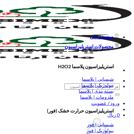
Skip
to
content
صفحه اصلی
محصولات استریلیزاسیون
استریلیزاسیون پلاسما H2O2
شیمیایی | پلاسما
بیولوژیک | پلاسما
جستجو
بسته بندی | پلاسما
برای:
ملزومات | پلاسما
ورود / عضویت
استریلیزاسیون حرارت خشک (فور)
0
ریال
شیمیایی | فور
بیولوژیک | فور